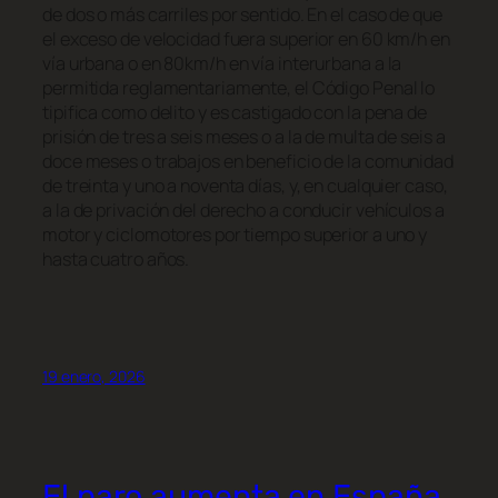
de dos o más carriles por sentido. En el caso de que
el exceso de velocidad fuera superior en 60 km/h en
vía urbana o en 80km/h en vía interurbana a la
permitida reglamentariamente, el Código Penal lo
tipifica como delito y es castigado con la pena de
prisión de tres a seis meses o a la de multa de seis a
doce meses o trabajos en beneficio de la comunidad
de treinta y uno a noventa días, y, en cualquier caso,
a la de privación del derecho a conducir vehículos a
motor y ciclomotores por tiempo superior a uno y
hasta cuatro años.
19 enero, 2026
El paro aumenta en España