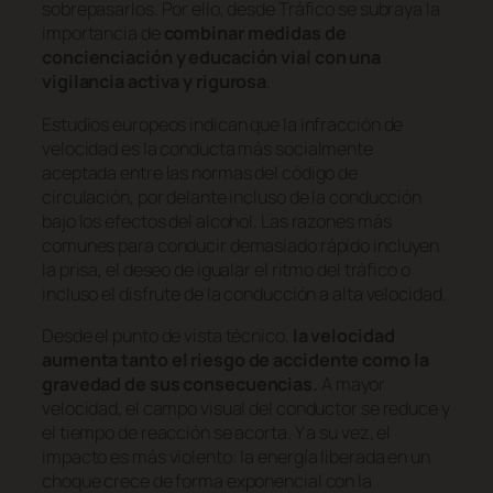
sobrepasarlos. Por ello, desde Tráfico se subraya la
importancia de
combinar medidas de
concienciación y educación vial con una
vigilancia activa y rigurosa
.
Estudios europeos indican que la infracción de
velocidad es la conducta más socialmente
aceptada entre las normas del código de
circulación, por delante incluso de la conducción
bajo los efectos del alcohol. Las razones más
comunes para conducir demasiado rápido incluyen
la prisa, el deseo de igualar el ritmo del tráfico o
incluso el disfrute de la conducción a alta velocidad.
Desde el punto de vista técnico,
la velocidad
aumenta tanto el riesgo de accidente como la
gravedad de sus consecuencias.
A mayor
velocidad, el campo visual del conductor se reduce y
el tiempo de reacción se acorta. Y a su vez, el
impacto es más violento: la energía liberada en un
choque crece de forma exponencial con la