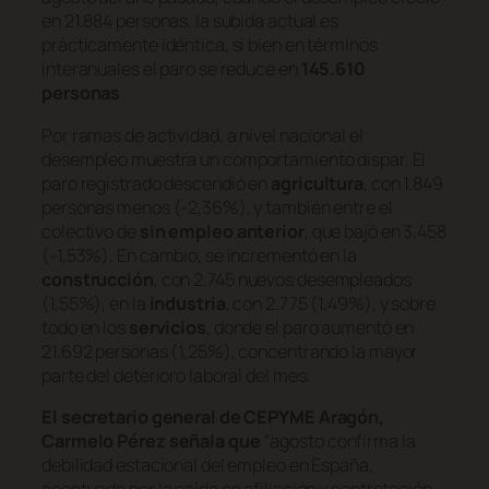
en 21.884 personas, la subida actual es
prácticamente idéntica, si bien en términos
interanuales el paro se reduce en
145.610
personas
.
Por ramas de actividad, a nivel nacional el
desempleo muestra un comportamiento dispar. El
paro registrado descendió en
agricultura
, con 1.849
personas menos (-2,36%), y también entre el
colectivo de
sin empleo anterior
, que bajó en 3.458
(-1,53%). En cambio, se incrementó en la
construcción
, con 2.745 nuevos desempleados
(1,55%), en la
industria
, con 2.775 (1,49%), y sobre
todo en los
servicios
, donde el paro aumentó en
21.692 personas (1,25%), concentrando la mayor
parte del deterioro laboral del mes.
El secretario general de CEPYME Aragón,
Carmelo Pérez señala que
“agosto confirma la
debilidad estacional del empleo en España,
acentuada por la caída en afiliación y contratación.