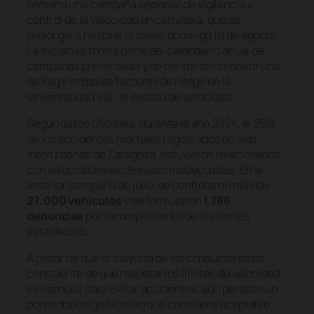
semana una campaña especial de vigilancia y
control de la velocidad en carretera, que se
prolongará hasta el próximo domingo 10 de agosto.
La iniciativa forma parte del calendario anual de
campañas preventivas y se centra en combatir uno
de los principales factores de riesgo en la
siniestralidad vial: el exceso de velocidad.
Según datos oficiales, durante el año 2024, el 25%
de los accidentes mortales registrados en vías
interurbanas de Zaragoza estuvieron relacionados
con velocidades excesivas o inadecuadas. En la
anterior campaña de julio, se controlaron más de
27.000 vehículos
y se formularon
1.786
denuncias
por incumplimiento de los límites
establecido.
A pesar de que la mayoría de los conductores es
consciente de que respetar los límites de velocidad
es esencial para evitar accidentes, aún persiste un
porcentaje significativo que considera aceptable