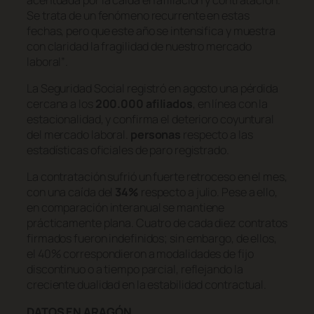
Se trata de un fenómeno recurrente en estas
fechas, pero que este año se intensifica y muestra
con claridad la fragilidad de nuestro mercado
laboral”
.
La Seguridad Social registró en agosto una pérdida
cercana a los
200.000 afiliados
, en línea con la
estacionalidad, y confirma el deterioro coyuntural
del mercado laboral.
personas
respecto a las
estadísticas oficiales de paro registrado.
La contratación sufrió un fuerte retroceso en el mes,
con una caída del
34%
respecto a julio. Pese a ello,
en comparación interanual se mantiene
prácticamente plana. Cuatro de cada diez contratos
firmados fueron indefinidos; sin embargo, de ellos,
el 40% correspondieron a modalidades de fijo
discontinuo o a tiempo parcial, reflejando la
creciente dualidad en la estabilidad contractual.
DATOS EN ARAGÓN