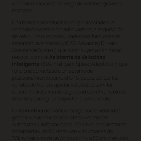
velocidad, elevando el riesgo de lesiones graves o
mortales.
Una manera de reducir el peligro asociado a la
velocidad excesiva o inadecuada es la adquisición
de vehículos nuevos equipados con funciones de
seguridad avanzadas (ADAS, Advanced Driver-
Assistance System) que contribuyen a minimizar
riesgos, como el
Asistente de Velocidad
Inteligente
(ISA, Intelligent Speed Adaptation) que
funciona conectado a un sistema de
posicionamiento como el GPS, capaz de leer las
señales de tráfico, ajustar velocidades, evitar
superar la distancia de seguridad con el vehículo de
delante y corregir la trayectoria del vehículo.
La
normativa
de Tráfico recoge que la velocidad
genérica máxima para turismos y motos en
autopistas y autovías es de 120 km/h; en carreteras
secundarias, de 90 km/h y en vías urbanas de
30km/h en vías de un único carril y a 50 km/h en vías