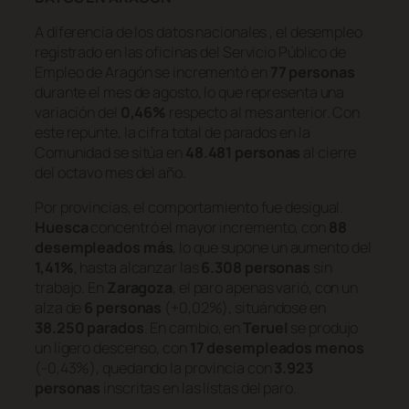
A diferencia de los datos nacionales , el desempleo
registrado en las oficinas del Servicio Público de
Empleo de Aragón se incrementó en
77 personas
durante el mes de agosto, lo que representa una
variación del
0,46%
respecto al mes anterior. Con
este repunte, la cifra total de parados en la
Comunidad se sitúa en
48.481 personas
al cierre
del octavo mes del año.
Por provincias, el comportamiento fue desigual.
Huesca
concentró el mayor incremento, con
88
desempleados más
, lo que supone un aumento del
1,41%
, hasta alcanzar las
6.308 personas
sin
trabajo. En
Zaragoza
, el paro apenas varió, con un
alza de
6 personas
(+0,02%), situándose en
38.250 parados
. En cambio, en
Teruel
se produjo
un ligero descenso, con
17 desempleados menos
(-0,43%), quedando la provincia con
3.923
personas
inscritas en las listas del paro.