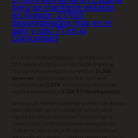
pero se mantiene estable
en Aragón: 21.905
desempleados más en el
país y solo 77 en la
Comunidad
El número de desempleados registrados en las
Oficinas de los Servicios Públicos de Empleo al
finalizar el mes de agosto aumentó en
21.905
personas
respecto a julio, lo que supone un
incremento del
0,91%
. Con este repunte, el paro
registrado alcanza los
2.426.511 desempleados
.
La evolución mantiene la tendencia habitual de este
mes, marcado por la finalización de contratos
ligados a la temporada estival. Sin embargo, la
magnitud del incremento convierte a agosto de
2025 en el peor desde 2019. En comparación con
agosto del año pasado, cuando el desempleo creció