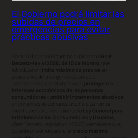
El Gobierno podrá limitar las
subidas de precios en
emergencias para evitar
prácticas abusivas
Boletín Oficial del Estado
ha publicado el
Real
Decreto-ley 4/2026, de 10 de febrero
, que
introduce un
límite máximo de precios
en
situaciones de emergencia de carácter
extraordinario, con el objetivo de
proteger los
intereses económicos de las personas
consumidoras
y
prohibir incrementos abusivos
en contextos de demanda anómala.La norma
modifica el texto refundido de la
Ley General para
la Defensa de los Consumidores y Usuarios
(Real Decreto Legislativo 1/2007) y establece que,
durante una emergencia, el
precio máximo
aplicable
se determinará tomando como referencia