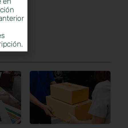
e en
ación
anterior
es
ipción.