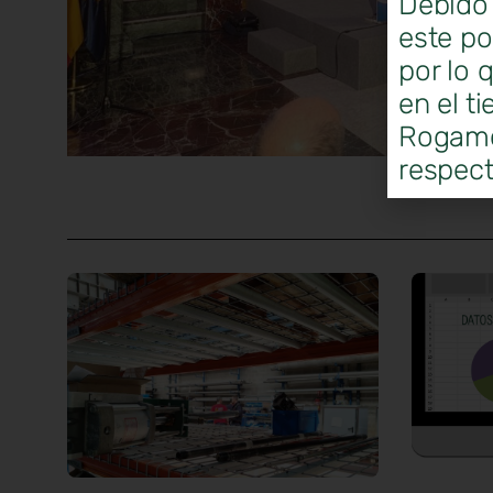
Debido 
este po
por lo 
en el t
Rogamos
respect