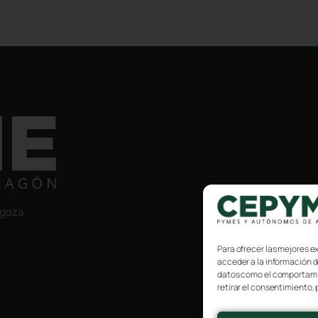
agoza
Para ofrecer las mejores e
acceder a la información d
datos como el comportamien
retirar el consentimiento,