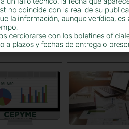
a un fallo técnico, la fecha que aparec
st no coincide con la real de su public
que la información, aunque verídica, es 
iempo.
 cerciorarse con los boletines oficial
o a plazos y fechas de entrega o prescr