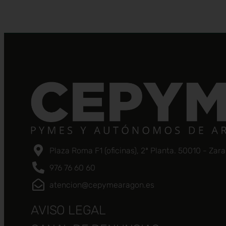
Plaza Roma F1 (oficinas), 2ª Planta. 50010 - Zar
976 76 60 60
atencion@cepymearagon.es
AVISO LEGAL