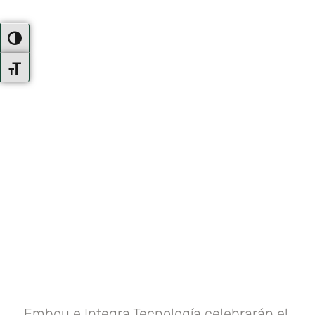
Alternar Alto Contraste
Alternar Tamaño De Letra
Embou e Integra Tecnología celebrarán el