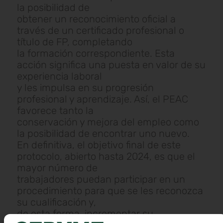
la posibilidad de
obtener un reconocimiento oficial a
través de un certificado profesional o
título de FP, completando
la formación correspondiente. Esta
acción significa una puesta en valor de su
experiencia laboral
y les impulsa en su progresión
profesional y aprendizaje. Así, el PEAC
favorece tanto la
conservación y mejora del empleo como
la posibilidad de encontrar uno nuevo.
En definitiva, el objetivo final de este
protocolo, abierto hasta 2024, es que el
mayor número de
trabajadores puedan participar en un
procedimiento para que se les reconozca
su cualificación y,
de esta forma, incrementar su