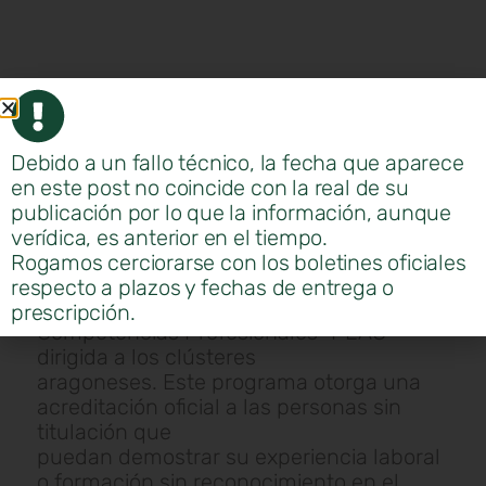
Debido a un fallo técnico, la fecha que aparece
en este post no coincide con la real de su
publicación por lo que la información, aunque
Esta mañana ha tenido lugar en el CEEI
verídica, es anterior en el tiempo.
Aragón la sesión informativa sobre el
Rogamos cerciorarse con los boletines oficiales
Procedimiento de
respecto a plazos y fechas de entrega o
Evaluación y Acreditación de
prescripción.
Competencias Profesionales “PEAC”
dirigida a los clústeres
aragoneses. Este programa otorga una
acreditación oficial a las personas sin
titulación que
puedan demostrar su experiencia laboral
o formación sin reconocimiento en el