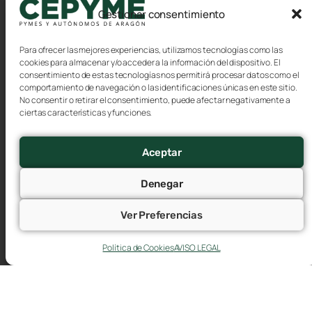
empleabilidad y la obtención de un título
Gestionar consentimiento
que les capacite para
ejercer su profesión.
Para ofrecer las mejores experiencias, utilizamos tecnologías como las
cookies para almacenar y/o acceder a la información del dispositivo. El
consentimiento de estas tecnologías nos permitirá procesar datos como el
comportamiento de navegación o las identificaciones únicas en este sitio.
No consentir o retirar el consentimiento, puede afectar negativamente a
ciertas características y funciones.
Aceptar
Denegar
Ver Preferencias
Política de Cookies
AVISO LEGAL
La Seguridad Social amplía a seis días el
plazo para comunicar bajas y cambios de
datos de trabajadores y trabajadoras