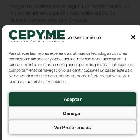
Aragón ha alcanzado en el segundo trimestre del año un
nuevo récord en ocupación y población activa. De
acuerdo con los datos de la Encuesta
Gestionar consentimiento
Para ofrecer las mejores experiencias, utilizamos tecnologías como las
cookies para almacenar y/o acceder a la información del dispositivo. El
consentimiento de estas tecnologías nos permitirá procesar datos como el
comportamiento de navegación o las identificaciones únicas en este sitio.
No consentir o retirar el consentimiento, puede afectar negativamente a
ciertas características y funciones.
Aceptar
CEPYME Aragón alerta del repunte del
paro en julio pese al nuevo máximo de
Denegar
afiliación
Ver Preferencias
4 agosto, 2026
CEPYME Aragón considera que los datos del mercado