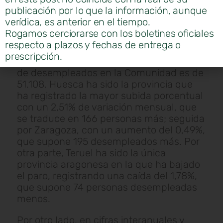
publicación por lo que la información, aunque
verídica, es anterior en el tiempo.
El paro registrado en Aragón en el mes de
Rogamos cerciorarse con los boletines oficiales
agosto ha aumentado en 287 personas
respecto a plazos y fechas de entrega o
respecto al mes de julio, lo que supone
prescripción.
un aumento del 0,56%. Así, la cifra total
de desempleados en la Comunidad es de
51.108. Huesca ha sido la provincia que
ha registrado la mayor subida porcentual
con un 2,51% de variación mensual, que
se traduce en 166 personas más; seguida
por Zaragoza, con un aumento del 0,49%,
que supone 195 desempleados más. Por
otra parte, Teruel ha sido la única
provincia aragonesa en la que ha bajado
el paro, registrando una caída del 1,78%,
que supone 74 personas desempleadas
menos.
Por otro lado, en cifras interanuales y