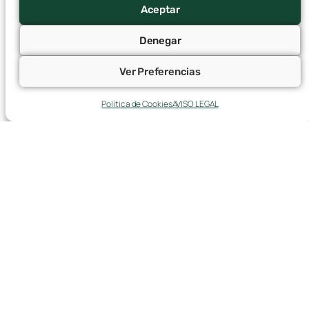
7 agosto, 2026
Aceptar
Denegar
Ver Preferencias
Política de Cookies
AVISO LEGAL
La Encuesta de Población Activa del
segundo trimestre sitúa la tasa de paro de
la comunidad en el 8,17%
6 agosto, 2026
Aragón ha alcanzado en el segundo trimestre del año un
nuevo récord en ocupación y población activa. De
acuerdo con los datos de la Encuesta