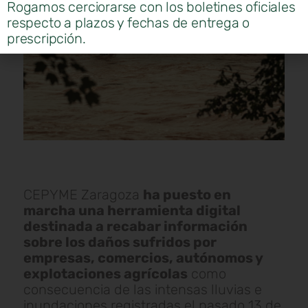
Rogamos cerciorarse con los boletines oficiales
respecto a plazos y fechas de entrega o
prescripción.
CEPYME Zaragoza
ha puesto en
marcha una herramienta digital
destinada a recabar información
sobre los daños sufridos por
empresas, comercios, autónomos y
explotaciones agrícolas
como
consecuencia de las intensas lluvias e
inundaciones registradas el pasado 13 de