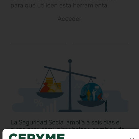
para que utilicen esta herramienta.
Acceder
La Seguridad Social amplía a seis días el
plazo para comunicar bajas y cambios de
datos de trabajadores y trabajadoras