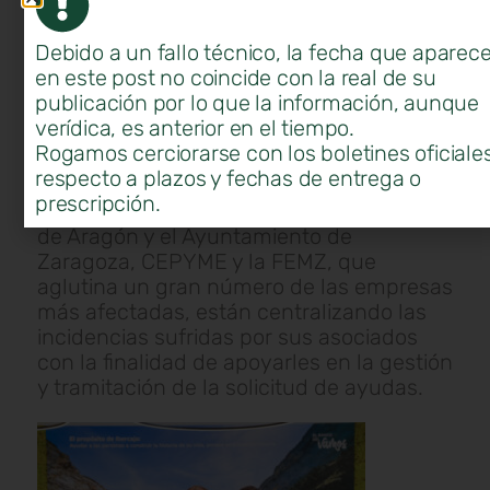
para ayudar a pymes y empresas
damnificadas por la gran tormenta que se
Debido a un fallo técnico, la fecha que aparec
produjo el pasado 6 de julio en la ciudad
en este post no coincide con la real de su
de Zaragoza, Cuarte de Huerva y Cadrete,
publicación por lo que la información, aunque
así como en otras localidades de la
verídica, es anterior en el tiempo.
provincia.
Rogamos cerciorarse con los boletines oficiale
respecto a plazos y fechas de entrega o
Ante la posibilidad de declaración de
prescripción.
zona catastrófica por parte del Gobierno
de Aragón y el Ayuntamiento de
Zaragoza, CEPYME y la FEMZ, que
aglutina un gran número de las empresas
más afectadas, están centralizando las
incidencias sufridas por sus asociados
con la finalidad de apoyarles en la gestión
y tramitación de la solicitud de ayudas.