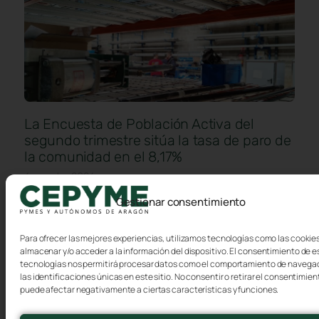
La Encuesta de Población Activa del
segundo trimestre sitúa la tasa de paro de
la comunidad en el 8,17%
6 agosto, 2026
Gestionar consentimiento
Aragón ha alcanzado en el segundo trimestre del año un
nuevo récord en ocupación y población activa. De
acuerdo con los datos de la Encuesta
Para ofrecer las mejores experiencias, utilizamos tecnologías como las cookie
almacenar y/o acceder a la información del dispositivo. El consentimiento de e
tecnologías nos permitirá procesar datos como el comportamiento de navega
las identificaciones únicas en este sitio. No consentir o retirar el consentimien
puede afectar negativamente a ciertas características y funciones.