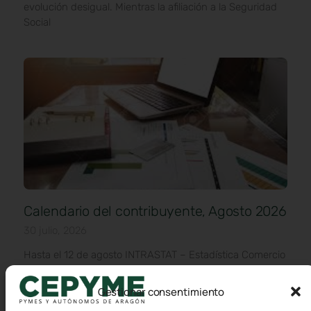
evolución desigual. Mientras la afiliación a la Seguridad
Social
Calendario del contribuyente, Agosto 2026
30 julio, 2026
Hasta el 12 de agosto INTRASTAT – Estadística Comercio
Intracomunitario Hasta el 20 de agosto Renta y
Sociedades IVA Impuestos Especiales de Fabricación
Gestionar consentimiento
Impuesto