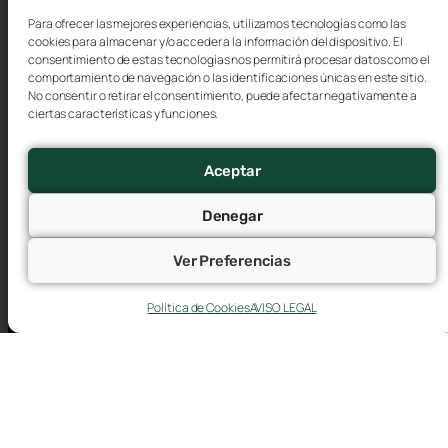
Para ofrecer las mejores experiencias, utilizamos tecnologías como las
cookies para almacenar y/o acceder a la información del dispositivo. El
consentimiento de estas tecnologías nos permitirá procesar datos como el
comportamiento de navegación o las identificaciones únicas en este sitio.
No consentir o retirar el consentimiento, puede afectar negativamente a
ciertas características y funciones.
Aceptar
Denegar
Ver Preferencias
Política de Cookies
AVISO LEGAL
Plaza Roma F1 (oficinas), 2ª Planta. 50010 -
Zaragoza
976 76 60 60
atencion@cepymearagon.es