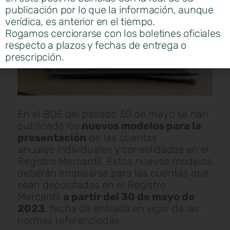
publicación por lo que la información, aunque
verídica, es anterior en el tiempo.
Rogamos cerciorarse con los boletines oficiales
respecto a plazos y fechas de entrega o
prescripción.
En el BOE del pasado 30 de mayo se han
publicado los
nuevos modelos para la
presentación
de las cuentas
anuales individuales y consolidadas en el
Registro Mercantil. Estos nuevos modelos
deberán emplearse para las cuentas que
sean depositadas en el Registro
Mercantil
a partir del 30 de mayo de
2023
, fecha de entrada en vigor de las
normas referenciadas.