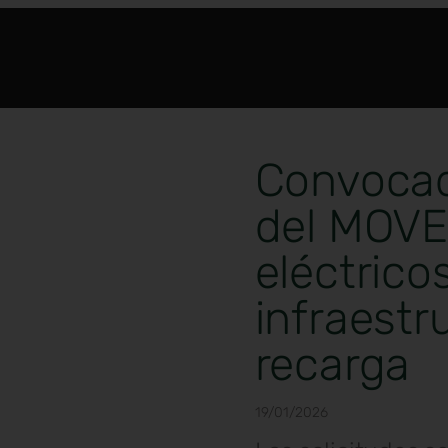
Convocad
del MOVES
eléctrico
infraestr
recarga
19/01/2026