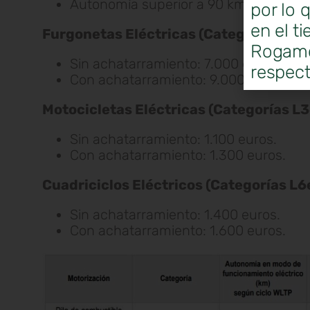
Autonomía superior a 90 km: 7.000 eu
por lo 
en el t
Furgonetas Eléctricas (Categoría N1):
Rogamos
Sin achatarramiento: 7.000 euros.
respect
Con achatarramiento: 9.000 euros.
Motocicletas Eléctricas (Categorías L3
Sin achatarramiento: 1.100 euros.
Con achatarramiento: 1.300 euros.
Cuadriciclos Eléctricos (Categorías L6e
Sin achatarramiento: 1.400 euros.
Con achatarramiento: 1.600 euros.