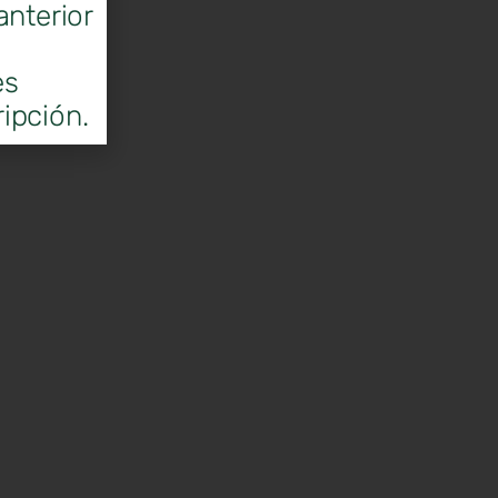
anterior
es
ipción.