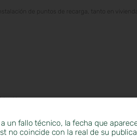
nstalación de puntos de recarga, tanto en viviend
 euros.
.500 euros.
n más de 7 años de antigüedad):
a un fallo técnico, la fecha que aparec
st no coincide con la real de su public
 euros.