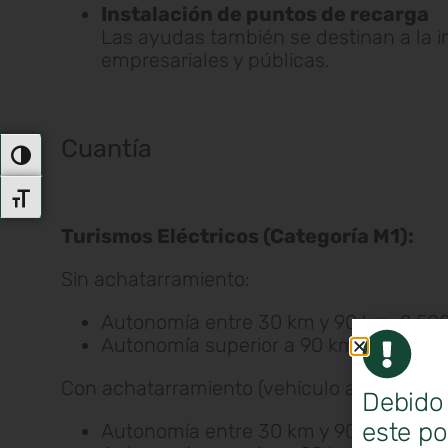
Instalación de puntos de recarga
Las ayudas también se destinan a la i
empresariales y públicas.
Cuantía
Alternar Alto Contraste
Alternar Tamaño De Letra
Turismos Eléctricos (Categoría M1):
Sin achatarramiento:
Autonomía entre 30 km y 90 km: 2.500
Autonomía superior a 90 km: Ayuda: 4
Con achatarramiento (vehículo antiguo co
Debido 
este po
Autonomía entre 30 km y 90 km: 5.000