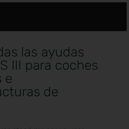
as las ayudas
 III para coches
s e
ucturas de