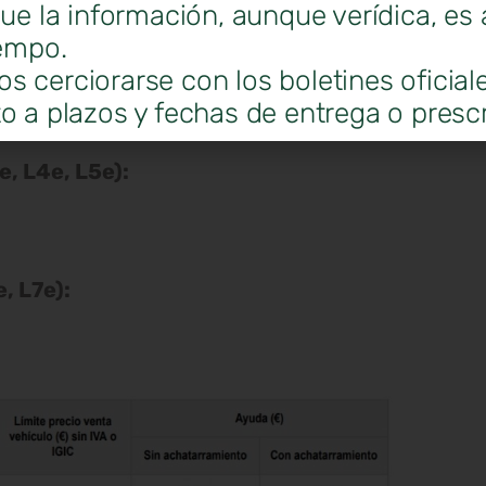
ros.
que la información, aunque verídica, es 
iempo.
 cerciorarse con los boletines oficial
o a plazos y fechas de entrega o prescr
e, L4e, L5e):
, L7e):