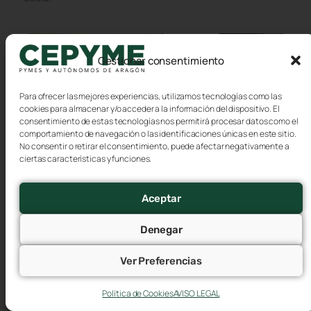
Gestionar consentimiento
Para ofrecer las mejores experiencias, utilizamos tecnologías como las
cookies para almacenar y/o acceder a la información del dispositivo. El
consentimiento de estas tecnologías nos permitirá procesar datos como el
comportamiento de navegación o las identificaciones únicas en este sitio.
No consentir o retirar el consentimiento, puede afectar negativamente a
ciertas características y funciones.
Calendario del contribuyente, Agosto 2026
Aceptar
30 julio, 2026
Denegar
Hasta el 12 de agosto INTRASTAT – Estadística Comercio
Intracomunitario Hasta el 20 de agosto Renta y
Ver Preferencias
Sociedades IVA Impuestos Especiales de Fabricación
Impuesto
Política de Cookies
AVISO LEGAL