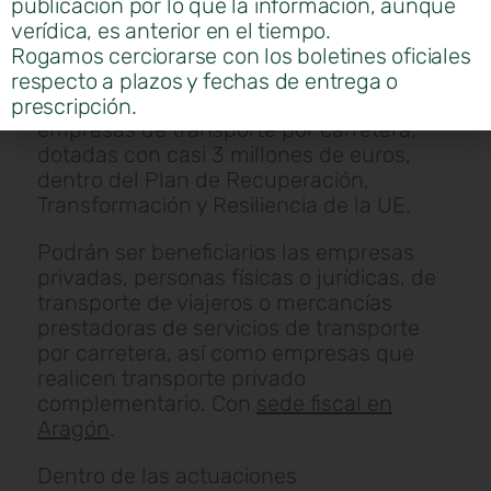
El director general de Transportes del
publicación por lo que la información, aunque
Gobierno de Aragón, Miguel Ángel Anía,
verídica, es anterior en el tiempo.
explicaba el pasado jueves , ante pymes
Rogamos cerciorarse con los boletines oficiales
y autónomos del sector, la convocatoria
respecto a plazos y fechas de entrega o
de ayudas para la modernización de
prescripción.
empresas de transporte por carretera,
dotadas con casi 3 millones de euros,
dentro del Plan de Recuperación,
Transformación y Resiliencia de la UE.
Podrán ser beneficiarios las empresas
privadas, personas físicas o jurídicas, de
transporte de viajeros o mercancías
prestadoras de servicios de transporte
por carretera, así como empresas que
realicen transporte privado
complementario. Con
sede fiscal en
Aragón
.
Dentro de las actuaciones