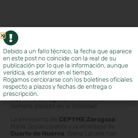
Debido a un fallo técnico, la fecha que aparece
en este post no coincide con la real de su
publicación por lo que la información, aunque
Con la intención de comenzar a construir
verídica, es anterior en el tiempo.
una red que impulse el comercio local
Rogamos cerciorarse con los boletines oficiales
entre empresas pymes y autónomos, el
respecto a plazos y fechas de entrega o
ayuntamiento de
Cuarte de Huerva y
prescripción.
CEPYME Zaragoza
se reunían la
semana pasada en la localidad.
La presidenta de
CEPYME Zaragoza
,
María Jesús Lorente y la alcaldesa de
Cuarte de Huerva
, Elena Lacalle han