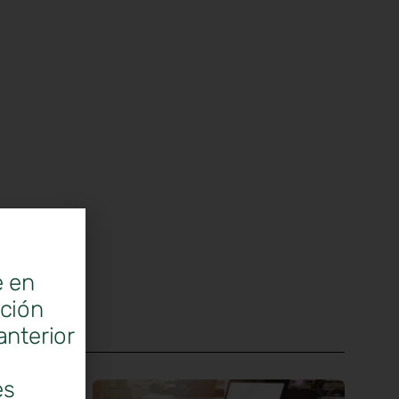
e en
ación
anterior
es