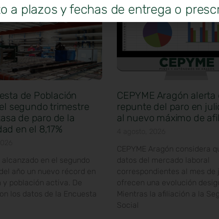
o a plazos y fechas de entrega o prescr
esta de Población
CEPYME Aragón alerta 
el segundo trimestre
repunte del paro en jul
 tasa de paro de la
al nuevo máximo de afil
ad en el 8,17%
4 agosto, 2026
2026
CEPYME Aragón considera qu
 alcanzado en el segundo
datos del mercado laboral
 del año un nuevo récord en
correspondientes al mes de j
 y población activa. De
ofrecen una evolución desig
on los datos de la Encuesta
Mientras la afiliación a la Se
Social