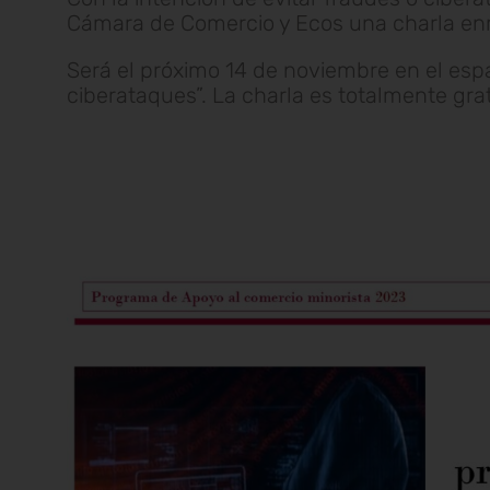
Cámara de Comercio y Ecos una charla enm
Será el próximo 14 de noviembre en el espa
ciberataques”. La charla es totalmente grat