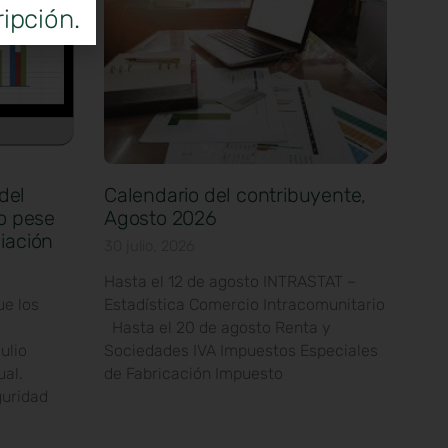
ipción.
del
Calendario del contribuyente,
io pese
Agosto 2026
iación
30 julio, 2026
Hasta el 12 de agosto INTRASTAT –
e los
Estadística Comercio Intracomunitario
Hasta el 20 de agosto Renta y
ulio
Sociedades IVA Impuestos Especiales
ual.
de Fabricación Impuesto
guridad