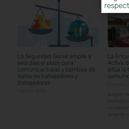
respect
La Seguridad Social amplía a
La Encu
seis días el plazo para
Activa d
comunicar bajas y cambios de
sitúa la
datos de trabajadores y
comunid
trabajadoras
6 agosto, 
7 agosto, 2026
Aragón ha
trimestre
ocupación
acuerdo c