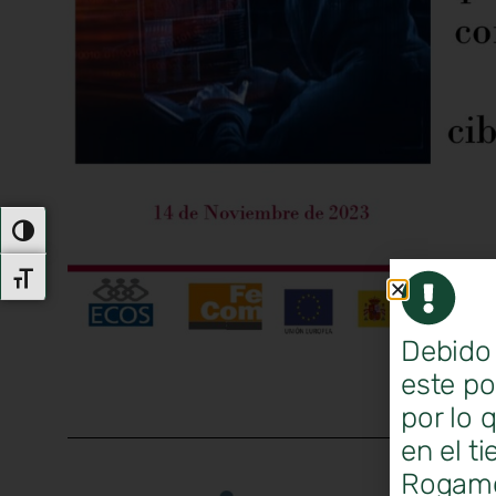
Alternar Alto Contraste
Alternar Tamaño De Letra
Debido 
este po
por lo 
en el t
Rogamos