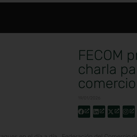
FECOM pr
charla pa
comercio
19/01/2026
ataques en el día a día , Federación del Comercio