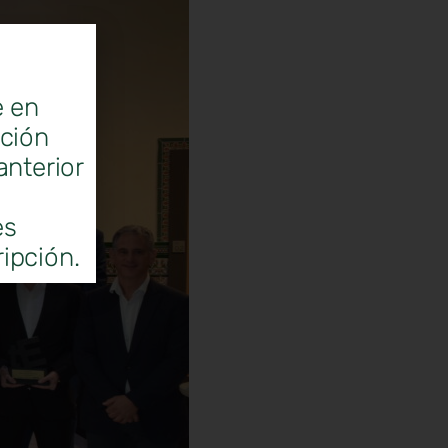
e en
ación
anterior
es
ipción.