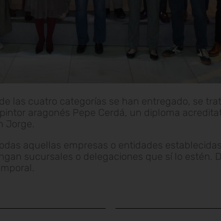
e las cuatro categorías se han entregado, se trat
pintor aragonés Pepe Cerdá, un diploma acreditat
n Jorge.
 todas aquellas empresas o entidades establecida
ngan sucursales o delegaciones que sí lo estén.
emporal.