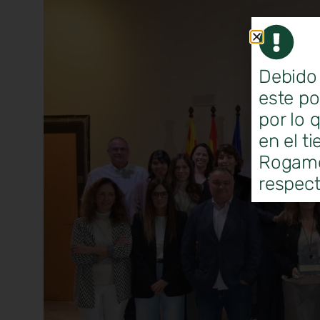
Debido 
este po
por lo 
en el t
Rogamos
respect