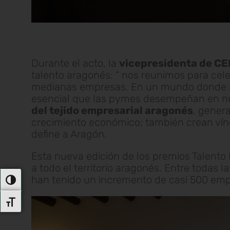
Durante el acto, la
vicepresidenta de CE
talento aragonés: “ nos reunimos para cele
medianas empresas. En un mundo donde las
esencial que las pymes desempeñan en n
del tejido empresarial aragonés
, gener
crecimiento económico; también crean vínc
define a Aragón.
Esta nueva edición de los premios Talento
a todo el territorio aragonés. Entre todas 
han tenido un incremento de casi 500 em
Alternar Alto Contraste
Alternar Tamaño De Letra