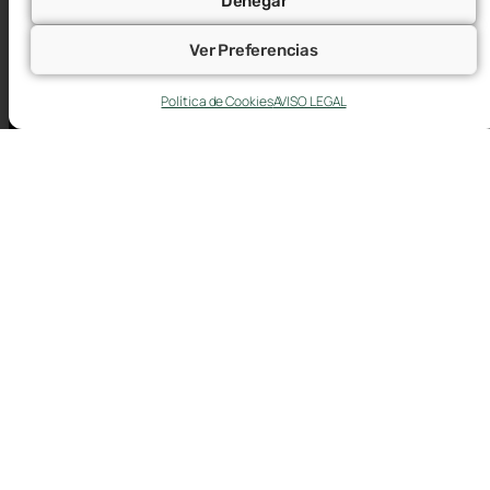
Denegar
Ver Preferencias
Política de Cookies
AVISO LEGAL
Plaza Roma F1 (oficinas), 2ª Planta. 50010 -
Zaragoza
976 76 60 60
atencion@cepymearagon.es
AVISO LEGAL
CANAL DE DENUNCIAS