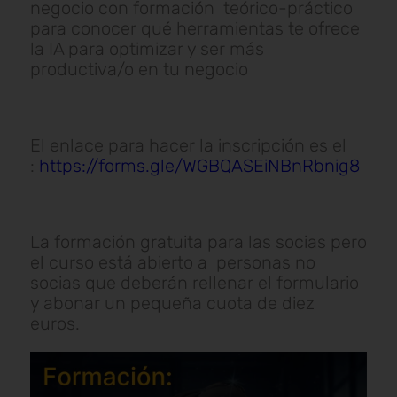
negocio con formación teórico-práctico
para conocer qué herramientas te ofrece
la IA para optimizar y ser más
productiva/o en tu negocio
El enlace para hacer la inscripción es el
:
https://forms.gle/WGBQASEiNBnRbnig8
La formación gratuita para las socias pero
el curso está abierto a personas no
socias que deberán rellenar el formulario
y abonar un pequeña cuota de diez
euros.