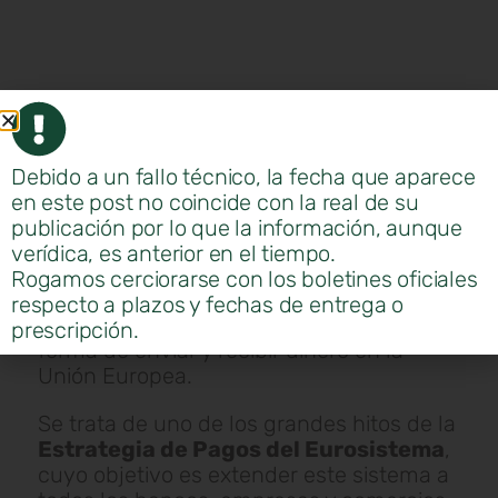
Debido a un fallo técnico, la fecha que aparece
en este post no coincide con la real de su
publicación por lo que la información, aunque
Desde el pasado
9 de octubre
, los
verídica, es anterior en el tiempo.
pagos inmediatos en euros
son ya una
Rogamos cerciorarse con los boletines oficiales
realidad en toda la
zona SEPA
,
respecto a plazos y fechas de entrega o
marcando un antes y un después en la
prescripción.
forma de enviar y recibir dinero en la
Unión Europea.
Se trata de uno de los grandes hitos de la
Estrategia de Pagos del Eurosistema
,
cuyo objetivo es extender este sistema a