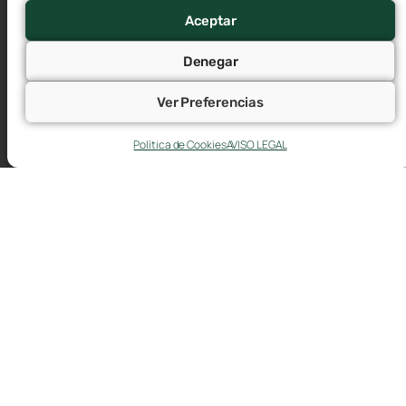
Aceptar
Denegar
Ver Preferencias
Calendario del contribuyente, Agosto 2026
30 julio, 2026
Política de Cookies
AVISO LEGAL
Hasta el 12 de agosto INTRASTAT – Estadística Comercio
Intracomunitario Hasta el 20 de agosto Renta y
Sociedades IVA Impuestos Especiales de Fabricación
Impuesto