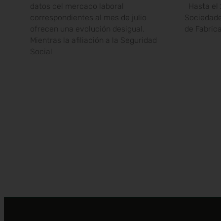
datos del mercado laboral
Hasta el 
correspondientes al mes de julio
Sociedade
ofrecen una evolución desigual.
de Fabric
Mientras la afiliación a la Seguridad
Social