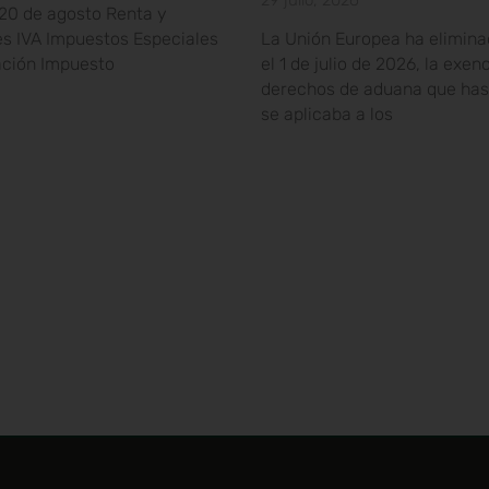
29 julio, 2026
20 de agosto Renta y
s IVA Impuestos Especiales
La Unión Europea ha elimina
ación Impuesto
el 1 de julio de 2026, la exen
derechos de aduana que has
se aplicaba a los