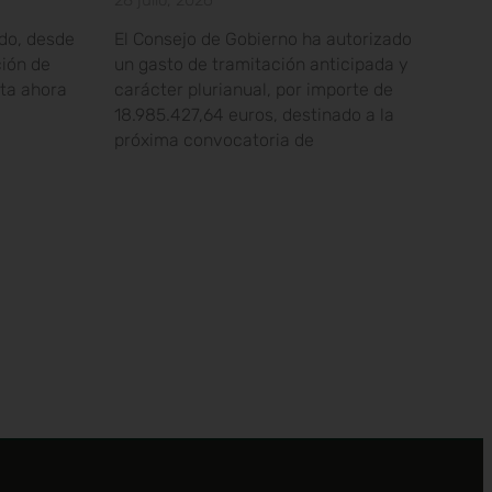
28 julio, 2026
do, desde
El Consejo de Gobierno ha autorizado
ción de
un gasto de tramitación anticipada y
ta ahora
carácter plurianual, por importe de
18.985.427,64 euros, destinado a la
próxima convocatoria de