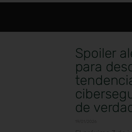
Spoiler a
para des
tendenci
ciberseg
de verda
19/01/2026