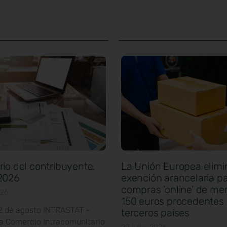
io del contribuyente,
La Unión Europea elimi
2026
exención arancelaria pa
compras ‘online’ de me
026
150 euros procedentes
12 de agosto INTRASTAT –
terceros países
ca Comercio Intracomunitario