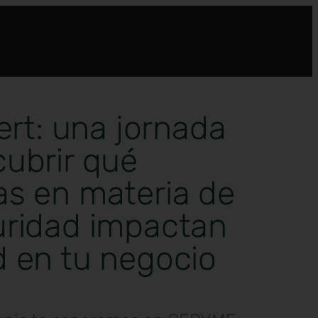
lert: una jornada
cubrir qué
as en materia de
uridad impactan
d en tu negocio