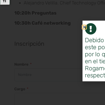
Alternar Tamaño De Letra
Alejandro Velilla. Chief Technology Of
10:20h Preguntas
10:30h Café networking
Debido 
Inscripción
este po
por lo 
en el t
Nombre
Rogamos
respect
Cargo