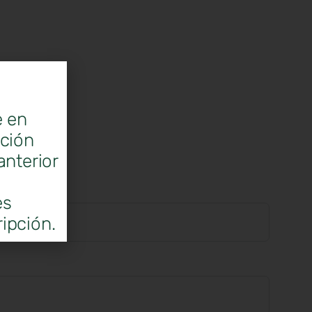
e en
ación
anterior
es
ipción.