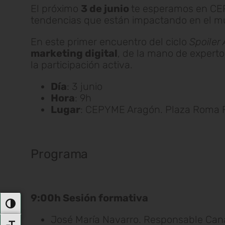
El próximo
3 de junio
te esperamos en CE
tendencias que están impactando en el m
En este primer encuentro del ciclo
Spoiler 
marketing digital
, de la mano de expert
la participación activa.
Día
: 3 junio
Hora
: 9h
Lugar
: CEPYME Aragón. Plaza Roma F-
Programa
9:00h Sesión formativa
Alternar Alto Contraste
José María Navarro. Responsable Ca