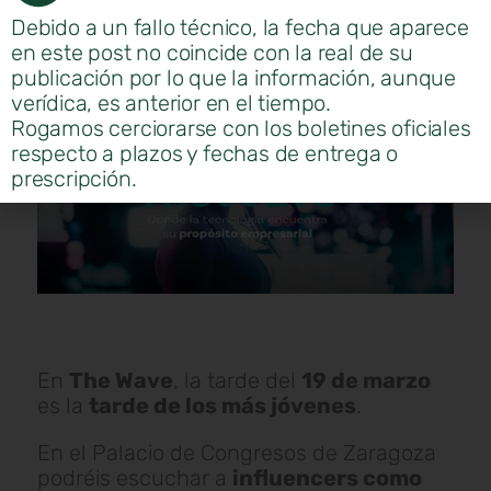
Debido a un fallo técnico, la fecha que aparece
en este post no coincide con la real de su
publicación por lo que la información, aunque
verídica, es anterior en el tiempo.
Rogamos cerciorarse con los boletines oficiales
respecto a plazos y fechas de entrega o
prescripción.
En
The Wave
, la tarde del
19 de marzo
es la
tarde de los más jóvenes
.
En el Palacio de Congresos de Zaragoza
podréis escuchar a
influencers como