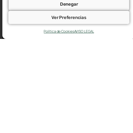
Denegar
Ver Preferencias
Plaza Roma F1 (oficinas), 2ª Planta. 50010 -
Política de Cookies
AVISO LEGAL
Zaragoza
976 76 60 60
atencion@cepymearagon.es
AVISO LEGAL
CANAL DE DENUNCIAS