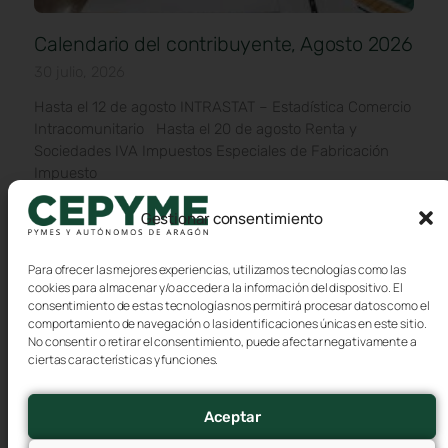
Calendario del contribuyente, Agosto 2026
30 julio, 2026
Hasta el 12 de agosto INTRASTAT – Estadística Comercio
Intracomunitario Hasta el 20 de agosto Renta y
Sociedades IVA Impuestos Especiales de Fabricación
Impuesto
Gestionar consentimiento
Para ofrecer las mejores experiencias, utilizamos tecnologías como las
cookies para almacenar y/o acceder a la información del dispositivo. El
consentimiento de estas tecnologías nos permitirá procesar datos como el
comportamiento de navegación o las identificaciones únicas en este sitio.
No consentir o retirar el consentimiento, puede afectar negativamente a
ciertas características y funciones.
Aceptar