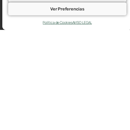
Ver Preferencias
Política de Cookies
AVISO LEGAL
La Seguridad Social amplía a seis días el
plazo para comunicar bajas y cambios de
datos de trabajadores y trabajadoras
7 agosto, 2026