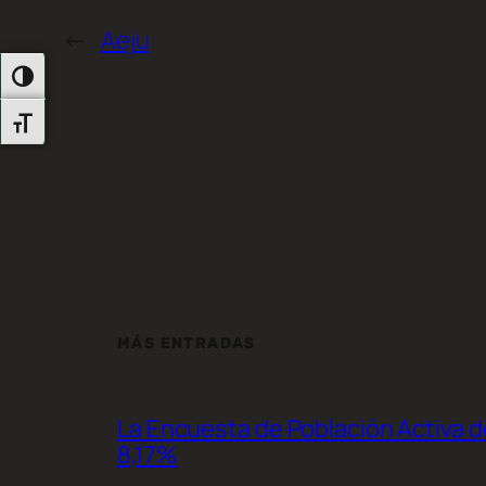
←
Aeju
Alternar Alto Contraste
Alternar Tamaño De Letra
MÁS ENTRADAS
La Encuesta de Población Activa de
8,17%