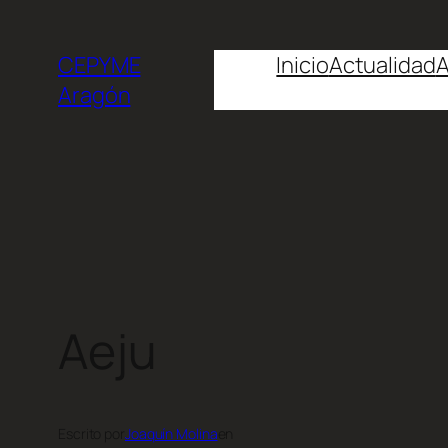
CEPYME
Inicio
Actualidad
A
Aragón
Aeju
Escrito por
Joaquín Molina
en