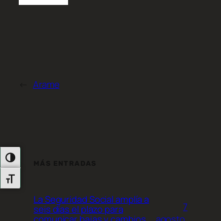
←
Arame
Alternar Alto Contraste
MÁS ENTRADAS
Alternar Tamaño De Letra
La Seguridad Social amplía a
7
seis días el plazo para
agosto,
comunicar bajas y cambios