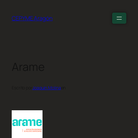
CEPYME Aragón
Arame
Escrito por
Joaquín Molina
en