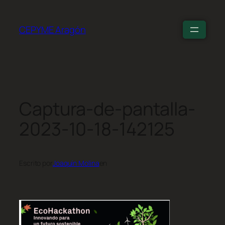
CEPYME Aragón
Captura-de-pantalla-
2023-10-18-142125
Escrito por
Joaquín Molina
en