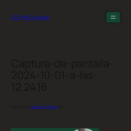
CEPYME Aragón
Captura-de-pantalla-
2024-10-01-a-las-
12.24.16
Escrito por
Joaquín Molina
en