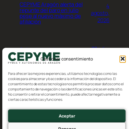
CEPYME Aragón alerta del
4
repunte del paro en julio
agosto,
pese al nuevo máximo de
2026
afiliación
30 julio,
Calendario del
contribuyente, Agosto 2026
2026
Gestionar consentimiento
Para ofrecer las mejores experiencias, utilizamos tecnologías como las
cookies para almacenar y/o acceder a la información del dispositivo. El
consentimiento de estas tecnologías nos permitirá procesar datos como el
comportamiento de navegación o las identificaciones únicas en este sitio.
No consentir o retirar el consentimiento, puede afectar negativamente a
Blog
Eventos
ciertas características y funciones.
CEPYME Aragón
Acerca de
Tienda
FAQs
Patrones
Aceptar
Autores
Temas
Denegar