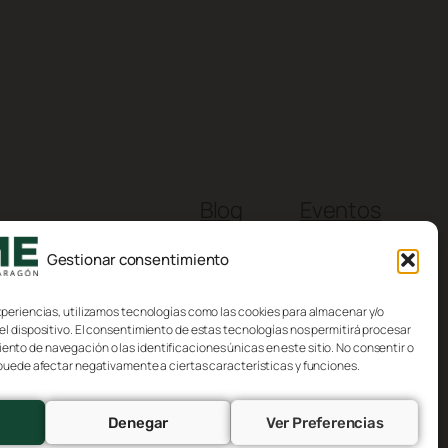
Blog
Eventos
Acerca de
Tienda
Gestionar consentimiento
FAQs
Patrones
Autores
Temas
xperiencias, utilizamos tecnologías como las cookies para almacenar y/o
el dispositivo. El consentimiento de estas tecnologías nos permitirá procesar
to de navegación o las identificaciones únicas en este sitio. No consentir o
 puede afectar negativamente a ciertas características y funciones.
Denegar
Ver Preferencias
Diseñado con
WordPress