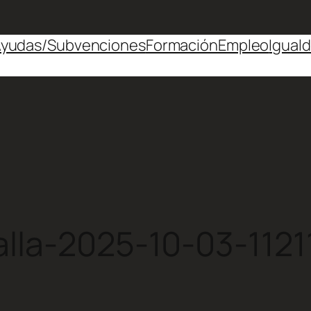
yudas/Subvenciones
Formación
Empleo
Igual
lla-2025-10-03-1121