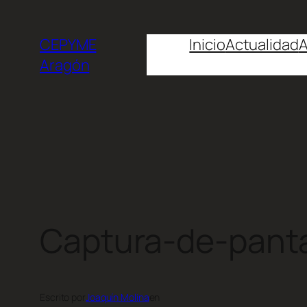
CEPYME
Inicio
Actualidad
A
Aragón
Captura-de-panta
Escrito por
Joaquín Molina
en