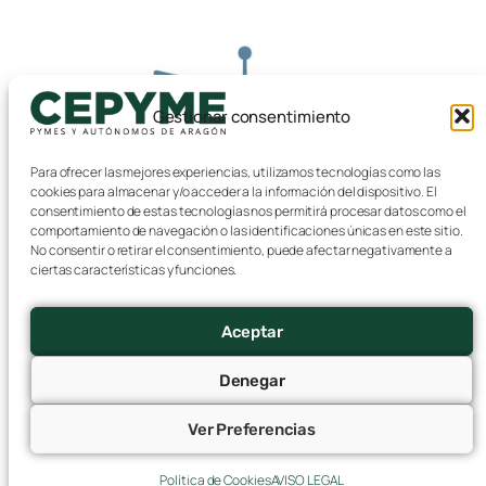
Gestionar consentimiento
Para ofrecer las mejores experiencias, utilizamos tecnologías como las
cookies para almacenar y/o acceder a la información del dispositivo. El
consentimiento de estas tecnologías nos permitirá procesar datos como el
comportamiento de navegación o las identificaciones únicas en este sitio.
No consentir o retirar el consentimiento, puede afectar negativamente a
La Seguridad Social amplía a seis días el
ciertas características y funciones.
plazo para comunicar bajas y cambios de
datos de trabajadores y trabajadoras
Aceptar
7 agosto, 2026
Denegar
Ver Preferencias
Política de Cookies
AVISO LEGAL