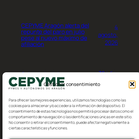
CEPYME Aragón alerta del
4
repunte del paro en julio
agosto,
pese al nuevo máximo de
2026
afiliación
30 julio,
Calendario del
contribuyente, Agosto 2026
2026
Gestionar consentimiento
Para ofrecer las mejores experiencias, utilizamos tecnologías como las
cookies para almacenar y/o acceder a la información del dispositivo. El
consentimiento de estas tecnologías nos permitirá procesar datos como el
comportamiento de navegación o las identificaciones únicas en este sitio.
No consentir o retirar el consentimiento, puede afectar negativamente a
Blog
Eventos
ciertas características y funciones.
CEPYME Aragón
Acerca de
Tienda