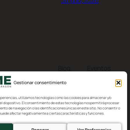
Blog
Eventos
Acerca de
Tienda
Gestionar consentimiento
FAQs
Patrones
Autores
Temas
xperiencias, utilizamos tecnologías como las cookies para almacenar y/o
el dispositivo. El consentimiento de estas tecnologías nos permitirá procesar
to de navegación o las identificaciones únicas en este sitio. No consentir o
 puede afectar negativamente a ciertas características y funciones.
Denegar
Ver Preferencias