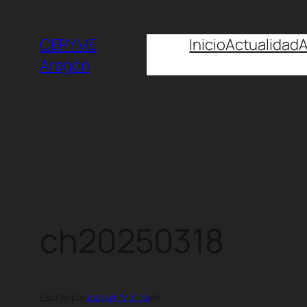
CEPYME
Inicio
Actualidad
A
Aragón
ch20250318
Escrito por
Joaquín Molina
en