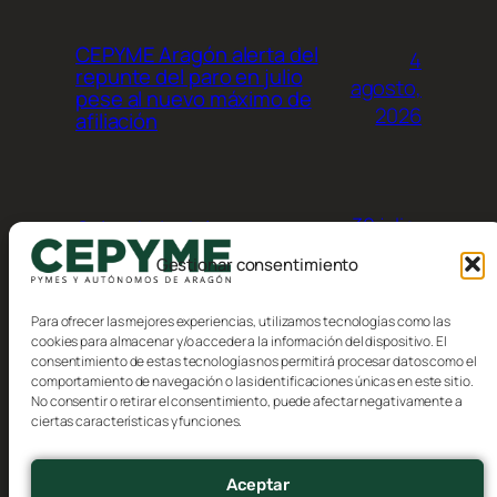
CEPYME Aragón alerta del
4
repunte del paro en julio
agosto,
pese al nuevo máximo de
2026
afiliación
30 julio,
Calendario del
contribuyente, Agosto 2026
2026
Gestionar consentimiento
Para ofrecer las mejores experiencias, utilizamos tecnologías como las
cookies para almacenar y/o acceder a la información del dispositivo. El
consentimiento de estas tecnologías nos permitirá procesar datos como el
comportamiento de navegación o las identificaciones únicas en este sitio.
No consentir o retirar el consentimiento, puede afectar negativamente a
Blog
Eventos
ciertas características y funciones.
CEPYME Aragón
Acerca de
Tienda
FAQs
Patrones
Aceptar