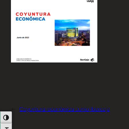
←
Coyuntura-económica-Junio-Ibercaja
Alternar Alto Contraste