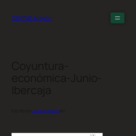
CEPYME Aragón
Coyuntura-
económica-Junio-
Ibercaja
Escrito por
Joaquín Molina
en