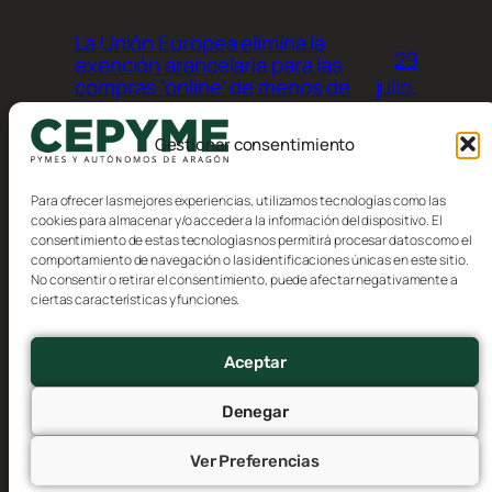
La Unión Europea elimina la
29
exención arancelaria para las
julio,
compras ‘online’ de menos de
150 euros procedentes de
2026
terceros países
Gestionar consentimiento
Para ofrecer las mejores experiencias, utilizamos tecnologías como las
cookies para almacenar y/o acceder a la información del dispositivo. El
consentimiento de estas tecnologías nos permitirá procesar datos como el
comportamiento de navegación o las identificaciones únicas en este sitio.
No consentir o retirar el consentimiento, puede afectar negativamente a
Blog
Eventos
ciertas características y funciones.
CEPYME Aragón
Acerca de
Tienda
FAQs
Patrones
Aceptar
Autores
Temas
Denegar
Ver Preferencias
Twenty Twenty-Five
Diseñado con
WordPress