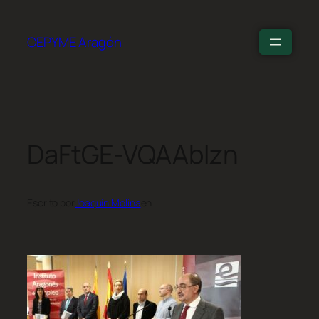
CEPYME Aragón
DaFtGE-VQAAbIzn
Escrito por
Joaquín Molina
en