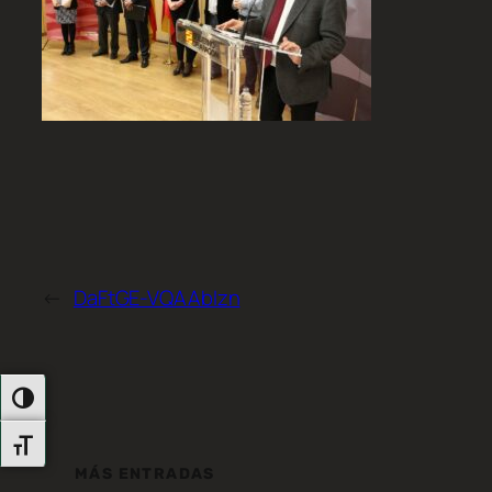
←
DaFtGE-VQAAbIzn
Alternar Alto Contraste
Alternar Tamaño De Letra
MÁS ENTRADAS