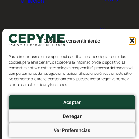
afiliación
30 julio,
Calendario del
contribuyente, Agosto 2026
2026
Gestionar consentimiento
Para ofrecer las mejores experiencias, utilizamos tecnologías como las
cookies para almacenar y/o acceder a la información del dispositivo. El
consentimiento de estas tecnologías nos permitirá procesar datos como el
comportamiento de navegación o las identificaciones únicas en este sitio.
No consentir o retirar el consentimiento, puede afectar negativamente a
Blog
Eventos
ciertas características y funciones.
CEPYME Aragón
Acerca de
Tienda
FAQs
Patrones
Aceptar
Autores
Temas
Denegar
Ver Preferencias
Twenty Twenty-Five
Diseñado con
WordPress