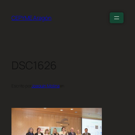
CEPYME Aragón
DSC1626
Escrito por
Joaquín Molina
en