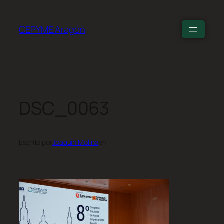
CEPYME Aragón
DSC_0063
Escrito por
Joaquín Molina
en