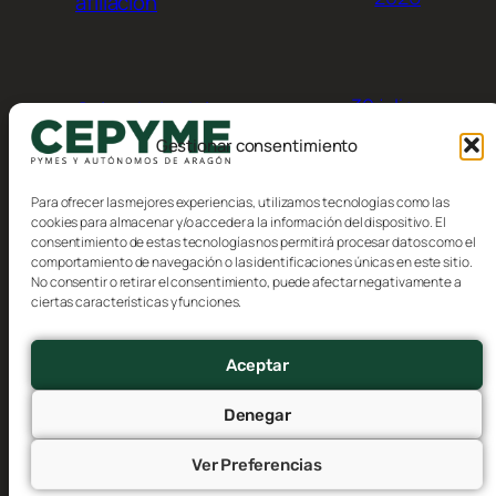
afiliación
30 julio,
Calendario del
contribuyente, Agosto 2026
2026
Gestionar consentimiento
Para ofrecer las mejores experiencias, utilizamos tecnologías como las
cookies para almacenar y/o acceder a la información del dispositivo. El
consentimiento de estas tecnologías nos permitirá procesar datos como el
comportamiento de navegación o las identificaciones únicas en este sitio.
No consentir o retirar el consentimiento, puede afectar negativamente a
Blog
Eventos
ciertas características y funciones.
CEPYME Aragón
Acerca de
Tienda
FAQs
Patrones
Aceptar
Autores
Temas
Denegar
Ver Preferencias
Twenty Twenty-Five
Diseñado con
WordPress