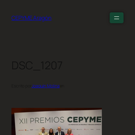
CEPYME Aragón
DSC_1207
Escrito por
Joaquín Molina
en