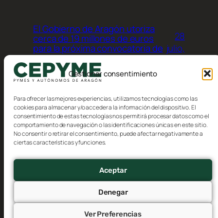
El Gobierno de Aragón utoriza
28
cerca de 19 millones de euros
julio,
para la próxima convocatoria de
ayudas a industrias
2026
agroalimentarias
Gestionar consentimiento
Para ofrecer las mejores experiencias, utilizamos tecnologías como las
cookies para almacenar y/o acceder a la información del dispositivo. El
consentimiento de estas tecnologías nos permitirá procesar datos como el
comportamiento de navegación o las identificaciones únicas en este sitio.
No consentir o retirar el consentimiento, puede afectar negativamente a
Blog
Eventos
ciertas características y funciones.
CEPYME Aragón
Acerca de
Tienda
FAQs
Patrones
Aceptar
Autores
Temas
Denegar
Ver Preferencias