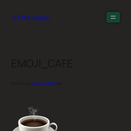
CEPYME Aragón
EMOJI_CAFE
Escrito por
Joaquín Molina
en