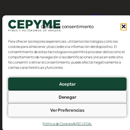
30 julio,
Calendario del
contribuyente, Agosto 2026
2026
Gestionar consentimiento
Para ofrecer las mejores experiencias, utilizamos tecnologías como las
cookies para almacenar y/o acceder a la información del dispositivo. El
consentimiento de estas tecnologías nos permitirá procesar datos como el
comportamiento de navegación o las identificaciones únicas en este sitio.
No consentir o retirar el consentimiento, puede afectar negativamente a
Blog
Eventos
ciertas características y funciones.
CEPYME Aragón
Acerca de
Tienda
FAQs
Patrones
Aceptar
Autores
Temas
Denegar
Ver Preferencias
Twenty Twenty-Five
Diseñado con
WordPress
Política de Cookies
AVISO LEGAL