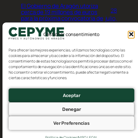
El Gobierno de Aragón utoriza
28
cerca de 19 millones de euros
julio,
para la próxima convocatoria de
ayudas a industrias
2026
agroalimentarias
Gestionar consentimiento
Para ofrecer las mejores experiencias, utilizamos tecnologías como las
cookies para almacenar y/o acceder a la información del dispositivo. El
consentimiento de estas tecnologías nos permitirá procesar datos como el
comportamiento de navegación o las identificaciones únicas en este sitio.
No consentir o retirar el consentimiento, puede afectar negativamente a
Blog
Eventos
ciertas características y funciones.
CEPYME Aragón
Acerca de
Tienda
FAQs
Patrones
Aceptar
Autores
Temas
Denegar
Ver Preferencias
Twenty Twenty-Five
Diseñado con
WordPress
Política de Cookies
AVISO LEGAL