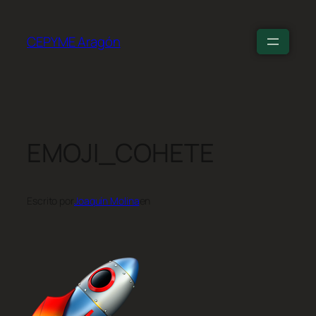
CEPYME Aragón
EMOJI_COHETE
Escrito por
Joaquín Molina
en