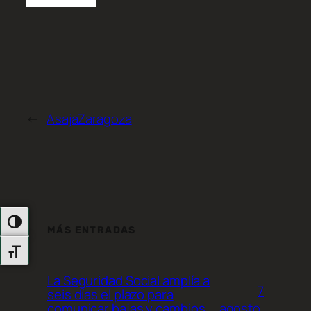
←
AsajaZaragoza
Alternar Alto Contraste
MÁS ENTRADAS
Alternar Tamaño De Letra
La Seguridad Social amplía a
7
seis días el plazo para
agosto,
comunicar bajas y cambios