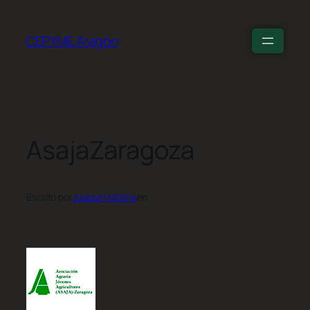
CEPYME Aragón
AsajaZaragoza
Escrito por
Joaquín Molina
en