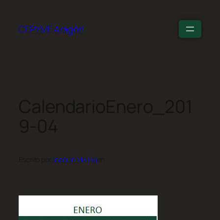
CEPYME Aragón
CalendarioEnero_201
9-04
Escrito por
Joaquín Molina
en