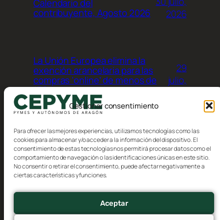
30 julio,
Calendario del
contribuyente, Agosto 2026
2026
La Unión Europea elimina la
29
exención arancelaria para las
julio,
compras ‘online’ de menos de
150 euros procedentes de
2026
terceros países
Gestionar consentimiento
Para ofrecer las mejores experiencias, utilizamos tecnologías como las
cookies para almacenar y/o acceder a la información del dispositivo. El
consentimiento de estas tecnologías nos permitirá procesar datos como el
comportamiento de navegación o las identificaciones únicas en este sitio.
No consentir o retirar el consentimiento, puede afectar negativamente a
Blog
Eventos
ciertas características y funciones.
CEPYME Aragón
Acerca de
Tienda
FAQs
Patrones
Aceptar
Autores
Temas