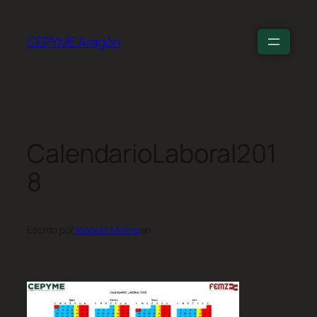
CEPYME Aragón
CalendarioLaboral201
8
Escrito por
Joaquín Molina
en