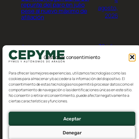
repunte del paro en julio
agosto,
pese al nuevo máximo de
2026
afiliación
30 julio,
Calendario del
contribuyente, Agosto 2026
2026
Gestionar consentimiento
Para ofrecer las mejores experiencias, utilizamos tecnologías como las
cookies para almacenar y/o acceder a la información del dispositivo. El
consentimiento de estas tecnologías nos permitirá procesar datos como el
comportamiento de navegación o las identificaciones únicas en este sitio.
No consentir o retirar el consentimiento, puede afectar negativamente a
Blog
Eventos
ciertas características y funciones.
CEPYME Aragón
Acerca de
Tienda
FAQs
Patrones
Aceptar
Autores
Temas
Denegar