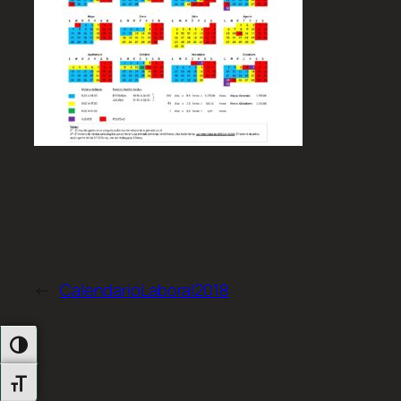
←
CalendarioLaboral2018
Alternar Alto Contraste
Alternar Tamaño De Letra