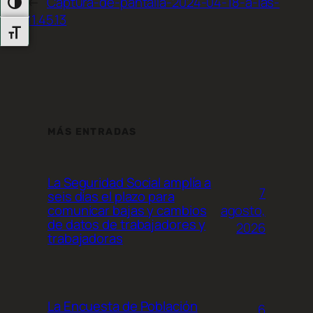
←
Captura-de-pantalla-2024-04-18-a-las-
Alternar Alto Contraste
11.45.13
Alternar Tamaño De Letra
MÁS ENTRADAS
La Seguridad Social amplía a
7
seis días el plazo para
agosto,
comunicar bajas y cambios
de datos de trabajadores y
2026
trabajadoras
La Encuesta de Población
6