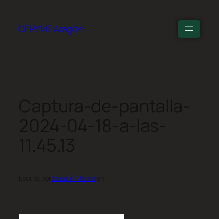
CEPYME Aragón
Captura-de-pantalla-
2024-04-18-a-las-
11.45.13
Escrito por
Joaquín Molina
en