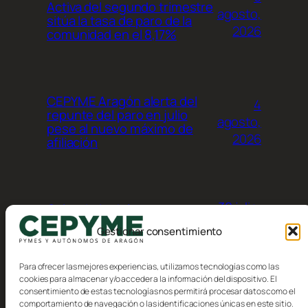
Activa del segundo trimestre
agosto,
sitúa la tasa de paro de la
2026
comunidad en el 8,17%
CEPYME Aragón alerta del
4
repunte del paro en julio
agosto,
pese al nuevo máximo de
2026
afiliación
30 julio,
Calendario del
contribuyente, Agosto 2026
2026
Gestionar consentimiento
Para ofrecer las mejores experiencias, utilizamos tecnologías como las
cookies para almacenar y/o acceder a la información del dispositivo. El
consentimiento de estas tecnologías nos permitirá procesar datos como el
comportamiento de navegación o las identificaciones únicas en este sitio.