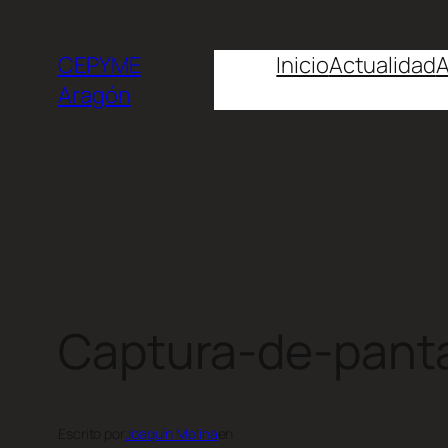
CEPYME
Inicio
Actualidad
A
Aragón
Captura-de-pant
Escrito por
Joaquín Molina
en