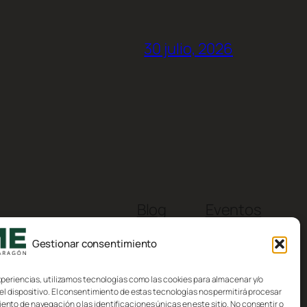
30 julio, 2026
Blog
Eventos
Acerca de
Tienda
Gestionar consentimiento
FAQs
Patrones
Autores
Temas
xperiencias, utilizamos tecnologías como las cookies para almacenar y/o
el dispositivo. El consentimiento de estas tecnologías nos permitirá procesar
to de navegación o las identificaciones únicas en este sitio. No consentir o