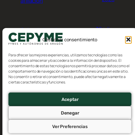
afiliación
30 julio,
Calendario del
contribuyente, Agosto 2026
2026
Gestionar consentimiento
Para ofrecer las mejores experiencias, utilizamos tecnologías como las
cookies para almacenar y/o acceder a la información del dispositivo. El
consentimiento de estas tecnologías nos permitirá procesar datos como el
comportamiento de navegación o las identificaciones únicas en este sitio.
No consentir o retirar el consentimiento, puede afectar negativamente a
Blog
Eventos
ciertas características y funciones.
CEPYME Aragón
Acerca de
Tienda
FAQs
Patrones
Aceptar
Autores
Temas
Denegar
Ver Preferencias
Twenty Twenty-Five
Diseñado con
WordPress