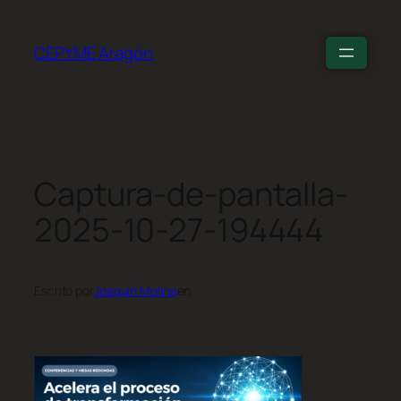
CEPYME Aragón
Captura-de-pantalla-
2025-10-27-194444
Escrito por
Joaquín Molina
en