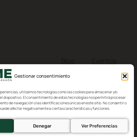
Blog
Eventos
Acerca de
Tienda
Gestionar consentimiento
FAQs
Patrones
Autores
Temas
xperiencias, utilizamos tecnologías como las cookies para almacenar y/o
el dispositivo. El consentimiento de estas tecnologías nos permitirá procesar
to de navegación o las identificaciones únicas en este sitio. No consentir o
 puede afectar negativamente a ciertas características y funciones.
Denegar
Ver Preferencias
Diseñado con
WordPress