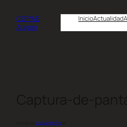
CEPYME
Inicio
Actualidad
A
Aragón
Captura-de-panta
Escrito por
Joaquín Molina
en