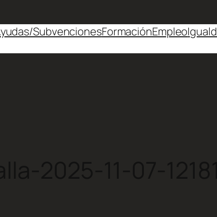
yudas/Subvenciones
Formación
Empleo
Igual
lla-2025-11-07-1218