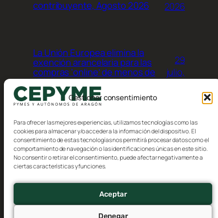
contribuyente, Agosto 2026
2026
La Unión Europea elimina la
29
exención arancelaria para las
julio,
compras ‘online’ de menos de
150 euros procedentes de
2026
terceros países
Gestionar consentimiento
Para ofrecer las mejores experiencias, utilizamos tecnologías como las
cookies para almacenar y/o acceder a la información del dispositivo. El
consentimiento de estas tecnologías nos permitirá procesar datos como el
comportamiento de navegación o las identificaciones únicas en este sitio.
No consentir o retirar el consentimiento, puede afectar negativamente a
Blog
Eventos
ciertas características y funciones.
CEPYME Aragón
Acerca de
Tienda
FAQs
Patrones
Aceptar
Autores
Temas
Denegar