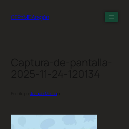
CEPYME Aragón
Captura-de-pantalla-
2025-11-24-120134
Escrito por
Joaquín Molina
en