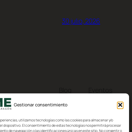
30 julio, 2026
Blog
Eventos
Acerca de
Tienda
Gestionar consentimiento
FAQs
Patrones
Autores
Temas
xperiencias, utilizamos tecnologías como las cookies para almacenar y/o
el dispositivo. El consentimiento de estas tecnologías nos permitirá procesar
to de navegación o las identificaciones únicas en este sitio. No consentir o