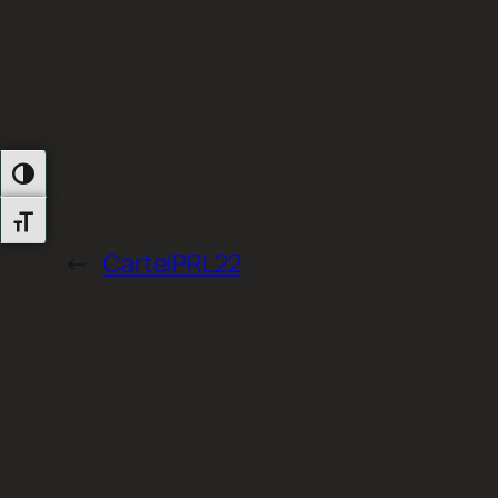
Alternar Alto Contraste
Alternar Tamaño De Letra
←
CartelPRL22