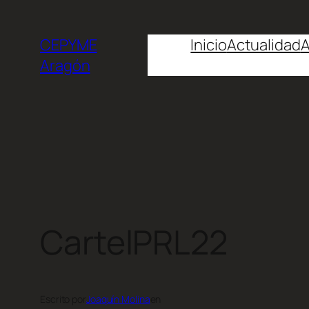
CEPYME
Inicio
Actualidad
A
Aragón
CartelPRL22
Escrito por
Joaquín Molina
en