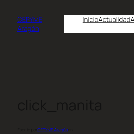
CEPYME
Inicio
Actualidad
A
Aragón
click_manita
Escrito por
CEPYME Aragón
en