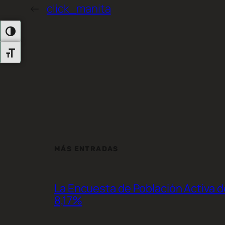
←
click_manita
Alternar Alto Contraste
Alternar Tamaño De Letra
MÁS ENTRADAS
La Encuesta de Población Activa de
8,17%