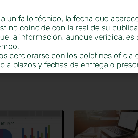
ITAINNOVA – Calle María de Luna, 7.
lus
, una de las plataformas de formación colab
a un fallo técnico, la fecha que aparec
idad y especializada en el mundo cripto.
st no coincide con la real de su public
izar y mostrar los sectores críticos para emprende
que la información, aunque verídica, es 
ción en el sector inmobiliario.
iempo.
 cerciorarse con los boletines oficial
ituto Aragonés de Fomento
y con la colaboració
o a plazos y fechas de entrega o prescr