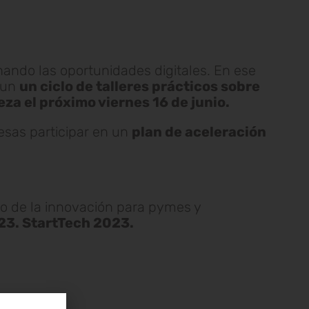
ando las oportunidades digitales. En ese
 un
un ciclo de talleres prácticos sobre
za el próximo viernes 16 de junio.
esas participar en un
plan de aceleración
mpo de la innovación para pymes y
23. StartTech 2023.