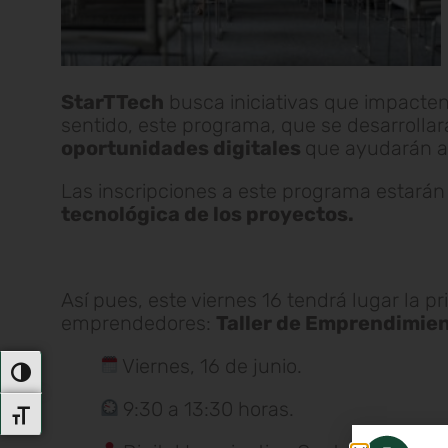
StarTTech
busca iniciativas que impacten
sentido, este programa, que se desarrolla
oportunidades digitales
que ayudarán a
Las inscripciones a este programa estarán 
tecnológica de los proyectos.
Así pues, este viernes 16 tendrá lugar la 
emprendedores:
Taller de Emprendimien
Viernes, 16 de junio.
Alternar Alto Contraste
9:30 a 13:30 horas.
Alternar Tamaño De Letra