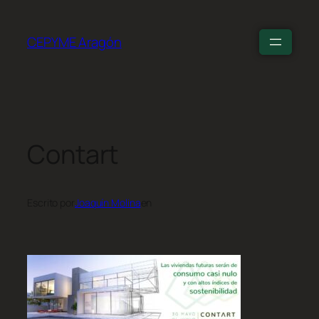
CEPYME Aragón
Contart
Escrito por
Joaquín Molina
en