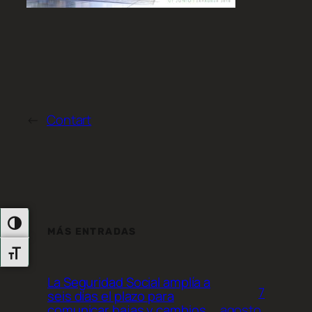
←
Contart
Alternar Alto Contraste
MÁS ENTRADAS
Alternar Tamaño De Letra
La Seguridad Social amplía a
7
seis días el plazo para
agosto,
comunicar bajas y cambios