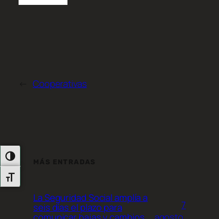
←
Cooperativas
Alternar Alto Contraste
MÁS ENTRADAS
Alternar Tamaño De Letra
La Seguridad Social amplía a
7
seis días el plazo para
agosto,
comunicar bajas y cambios