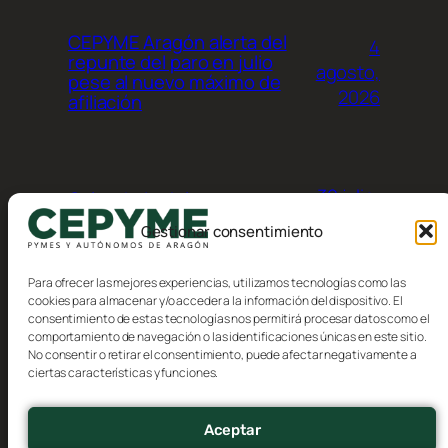
CEPYME Aragón alerta del
4
repunte del paro en julio
agosto,
pese al nuevo máximo de
2026
afiliación
30 julio,
Calendario del
contribuyente, Agosto 2026
2026
Gestionar consentimiento
Para ofrecer las mejores experiencias, utilizamos tecnologías como las
cookies para almacenar y/o acceder a la información del dispositivo. El
consentimiento de estas tecnologías nos permitirá procesar datos como el
comportamiento de navegación o las identificaciones únicas en este sitio.
No consentir o retirar el consentimiento, puede afectar negativamente a
Blog
Eventos
ciertas características y funciones.
CEPYME Aragón
Acerca de
Tienda
FAQs
Patrones
Aceptar
Autores
Temas