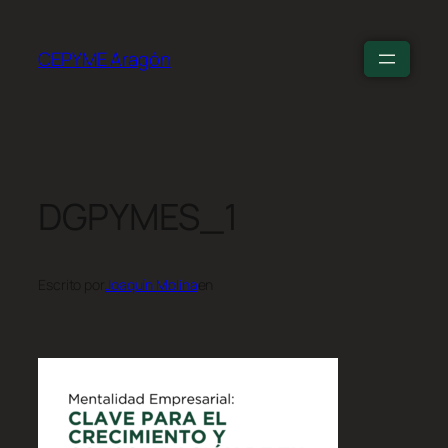
CEPYME Aragón
DGPYMES_1
Escrito por
Joaquín Molina
en